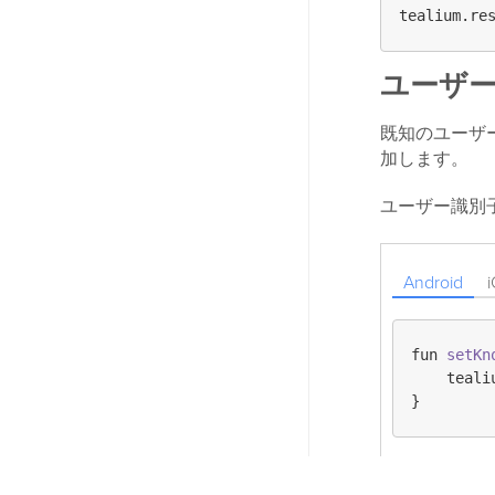
ユーザ
既知のユーザ
加します。
ユーザー識別
Android
fun 
setKn
    teali
訪問の