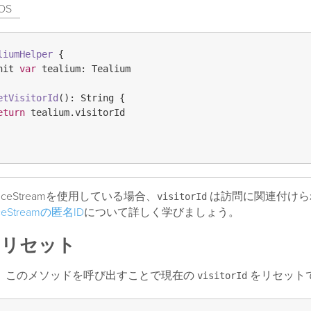
iOS
liumHelper
 {

nit 
var
 tealium: Tealium

etVisitorId
()
: String {

eturn
 tealium.visitorId

dienceStreamを使用している場合、
は訪問に関連付けら
visitorId
ceStreamの匿名ID
について詳しく学びましょう。
のリセット
、このメソッドを呼び出すことで現在の
をリセット
visitorId