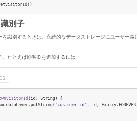
ー識別子
ーを識別するときは、永続的なデータストレージにユーザー識
子、たとえば顧客IDを追加するには：
iOS
ownVisitorId
(id: String)
 {

um.dataLayer.putString(
"customer_id"
, id, Expiry.FOREVER)
切り替え