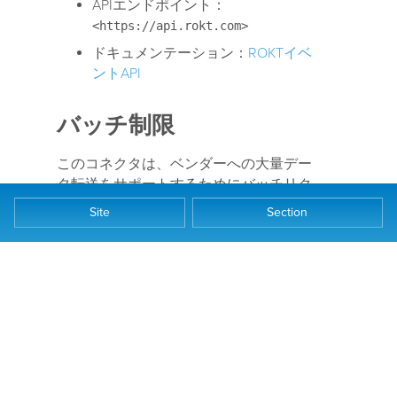
APIエンドポイント：
<https://api.rokt.com>
ドキュメンテーション：
ROKTイベ
ントAPI
バッチ制限
このコネクタは、ベンダーへの大量デー
タ転送をサポートするためにバッチリク
エストを使用します。詳細については、
Site
Section
バッチアクション
を参照してください。
リクエストは、以下のいずれかの閾値が
達成されるか、プロファイルが公開され
るまでキューに入れられます：
リクエストの最大数：100
最も古いリクエストからの最大時
間：10分