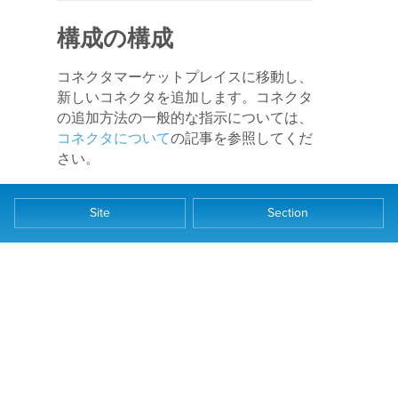
構成の構成
コネクタマーケットプレイスに移動し、
新しいコネクタを追加します。コネクタ
の追加方法の一般的な指示については、
コネクタについて
の記事を参照してくだ
さい。
Adobe Targetが新規サイト訪問
Site
Section
の訪問プロファイルを作成す
るのに十分な時間を確保する
ため、トリガーを
訪問終了時
のオーディエンス内
に構成す
るか、
遅延アクション
を1時間
に構成することをお勧めしま
す。