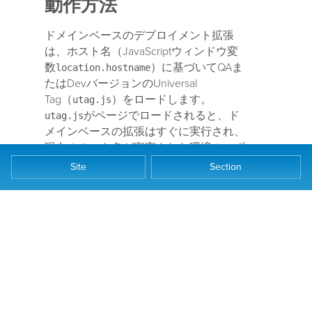
動作方法
ドメインベースのデプロイメント拡張
は、ホスト名（JavaScriptウィンドウ変
数
）に基づいてQAま
location.hostname
たはDevバージョンのUniversal
Tag（
）をロードします。
utag.js
がページでロードされると、ド
utag.js
メインベースの拡張はすぐに実行され、
現在のホスト名が宣言された環境のいず
れかと一致するかどうかをチェックしま
Site
Section
す。一致がある場合、適切な環境バージ
ョンの
がロードされます。
utag.js
拡張の使用
拡張が追加されると、次の構成オプショ
ンが利用可能になります：
Dev Domains
: テストに使用したい