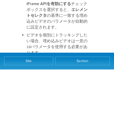
iFrame APIを有効にする
チェック
ボックスを選択すると、
エレメン
トセレクタ
の基準に一致する埋め
込みビデオのパラメータが自動的
に設定されます。
ビデオを個別にトラッキングした
い場合、埋め込みビデオは一意の
パラメータを使用する必要があ
id
ります。
Site
Section
YouTubeイベントリスナーが含
まれるページにYouTube
iFrame Player APIスクリプトが
すでに含まれていない場合、
スクリプトはページ上で自動
的に読み込まれます。