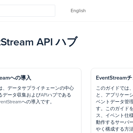
English
tStream API ハブ
treamへの導入
EventStre
は、データサプライチェーンの中心
このガイドでは、Tea
るデータ収集およびAPIハブである
と、アプリケー
 EventStreamへの導入です。
ベントデータ管
す。このガイド
ス、イベント仕
動作するサーバ
やく構成する方