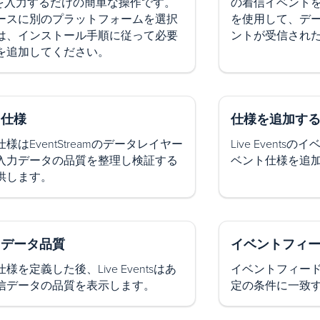
Lを入力するだけの簡単な操作です。
の着信イベント
ースに別のプラットフォームを選択
を使用して、デ
は、インストール手順に従って必要
ントが受信され
を追加してください。
ト仕様
仕様を追加す
様はEventStreamのデータレイヤー
Live Event
入力データの品質を整理し検証する
ベント仕様を追
供します。
トデータ品質
イベントフィ
様を定義した後、Live Eventsはあ
イベントフィー
信データの品質を表示します。
定の条件に一致